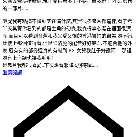
來動去覺得挺新鮮,現在覺得看多了不要在騙我們了!不怎麼樣
的一部片.....
謎屍我有點搞不懂到底在演什麼,其實很多鬼片都這樣,看了老
半天其實你看到的都是主角的幻覺,我覺得李心潔在裡面很漂
亮,而且可以看到台灣和我又愛又恨的香港被拍的很美,還不錯,
比樓上那個值得看,但是梁洛施的配音好好笑,很不適合他的外
表,還有有的部分還真的有嚇到,EX.女兒我肚子好餓阿.....那裡,
還有上海話也讓我毛毛!
是鬼片我都很喜愛,.下次想看邪降3,期待喔.....
繼續閱讀