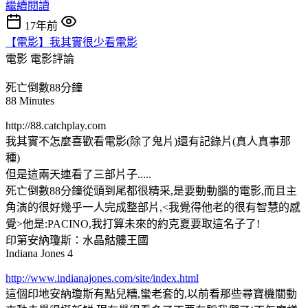
繼續閱讀
17年前
【電影】我其實很少看電影
電影
電影評論
死亡倒數88分鐘
88 Minutes
http://88.catchplay.com
我其實不怎麼喜歡看電影(除了鬼片)還有記錄片(真人真事那
種)
但是這兩天連看了三部片子.....
死亡倒數88分鐘從頭到尾都很精采,是要動動腦的電影,而且主
角演的很好幾乎一人完成整部片,<我覺得他老的很有智慧的感
覺>他是:PACINO,我打算未來的約克夏要取這名子了!
印第安納瓊斯：水晶骷髏王國
Indiana Jones 4
http://www.indianajones.com/site/index.html
這個印地安納瓊斯有點兒糟,蠻老套的,以前看那些尋寶機關動