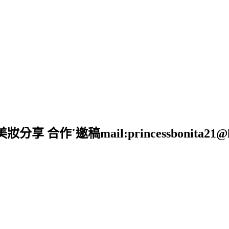
˙邀稿mail:princessbonita21@hot