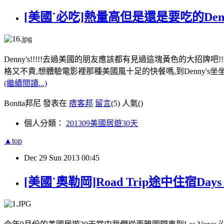
[美國˙必吃]熱量高但是還是要吃的Den
Denny's!!!!!去過美國的朋友應該都有見過這塊黃色的大招牌吧
格又不貴,想體驗電影裡那種美國風十足的快餐嗎,到Denny's坐
(繼續閱讀...)
Bonita邦尼 發表在
痞客邦
留言
(5)
人氣(
)
個人分類：
201309美國居遊30天
▲top
Dec
29
Sun
2013
00:45
[美國˙奧勒岡]Road Trip途中住宿Days Inn