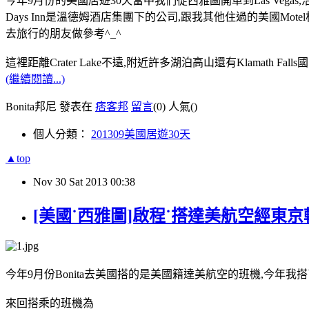
今年9月份的美國居遊30天當中我們從西雅圖開車到Las Vegas,
Days Inn是溫德姆酒店集團下的公司,跟我其他住過的美國M
去旅行的朋友做參考^_^
這裡距離Crater Lake不遠,附近許多湖泊高山還有Klamath 
(繼續閱讀...)
Bonita邦尼 發表在
痞客邦
留言
(0)
人氣(
)
個人分類：
201309美國居遊30天
▲top
Nov
30
Sat
2013
00:38
[美國˙西雅圖]啟程˙搭達美航空經東
今年9月份Bonita去美國搭的是美國籍達美航空的班機,今年我
來回搭乘的班機為