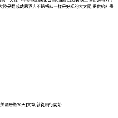
第一天在下午參觀過國家公園Crater Lake後晚上住宿的地方!!
等地,大陸是翻成戴思酒店不過標誌一樣是好認的大太陽,提供給計畫
美國居遊30天]文章,就從飛行開始