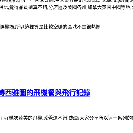
沿途順道造訪一些國家公園,今天要介紹的旅館就是Road trip展開的
otel相比,覺得品質還算不錯,分店遍及美國各州,加拿大英國中國
Falls國際機場,所以這裡算是比較空曠的區域不是很熱鬧
京轉西雅圖的飛機餐與飛行記錄
搭了好幾次達美的飛機,感覺還不錯!!想跟大家分享所以這一系列的[