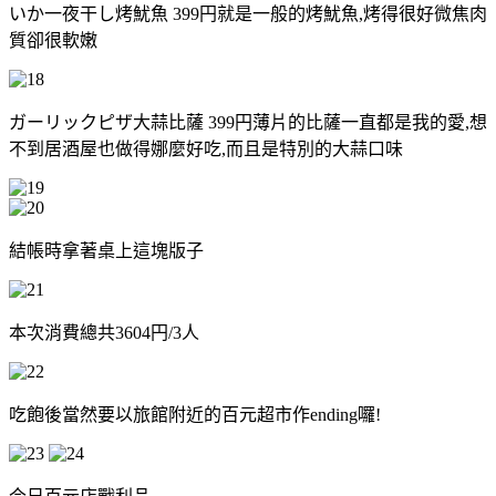
いか一夜干し烤魷魚 399円就是一般的烤魷魚,烤得很好微焦肉
質卻很軟嫩
ガーリックピザ大蒜比薩 399円薄片的比薩一直都是我的愛,想
不到居酒屋也做得娜麼好吃,而且是特別的大蒜口味
結帳時拿著桌上這塊版子
本次消費總共3604円/3人
吃飽後當然要以旅館附近的百元超市作ending囉!