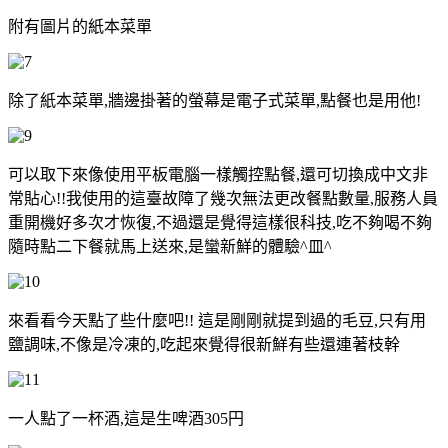
附有圖片的紙本菜單
除了紙本菜單,牆邊掛著的螢幕是電子式菜單,點餐也是用他!
可以取下來像使用平板電腦一樣觸控點餐,還可切換成中文非
常貼心!!我使用的這臺故障了幾次無法更改餐點數量,服務人員
重開機好多次才恢復,不過還是覺得這樣很科技,吃不夠喝不夠
隨時點二下餐就馬上送來,是蠻新鮮的體驗^皿^
來看看今天點了些什麼吧!! 這是剛剛就提到過的毛豆,只有用
鹽調味,不像是冷凍的,吃起來覺得很新鮮有些還連著枝幹
一人點了一杯酒,這是生啤酒305円