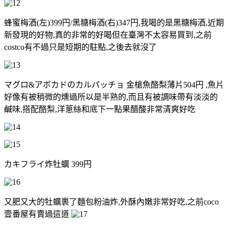
蜂蜜梅酒(左)399円/黑糖梅酒(右)347円,我喝的是黑糖梅酒,近期
新發現的好物,真的非常的好喝
但在臺灣不太容易買到,之前
costco有不過只是短期的駐點,之後去就沒了
マグロ&アボカドのカルパッチョ 金槍魚酪梨薄片504円 ,魚片
好像有被稍微的燻過所以是半熟的,而且有被調味帶有淡淡的
鹹味,搭配酪梨,洋蔥絲和底下一點果醋酸非常清爽好吃
カキフライ炸牡蠣 399円
又肥又大的牡蠣裹了麵包粉油炸,外酥內嫩非常好吃,之前coco
壹番屋有賣過這道