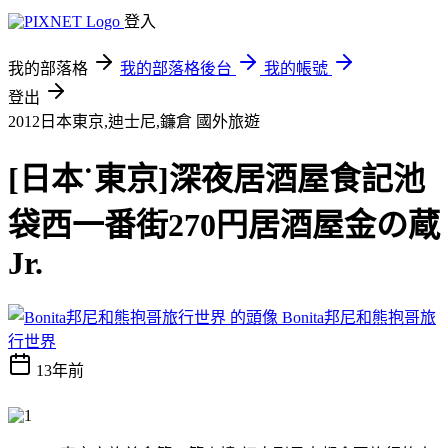
登入
我的部落格
我的部落格後台
我的帳號
登出
2012日本東京,迪士尼,鐮倉
國外旅遊
[日本˙東京]深夜居酒屋食記池
袋西一番街270円居酒屋金の蔵
Jr.
Bonita邦尼和熊抱哥旅
行世界
13年前