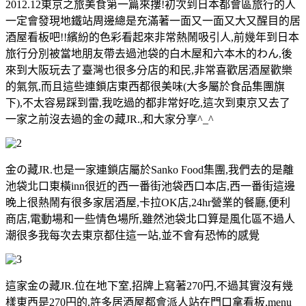
2012.12東京之旅美食第一篇來摟!
初次到日本都會區旅行的人
一定會發現地鐵站周邊總是充滿著一面又一面又大又醒目的居
酒屋看板吧!!繽紛的色彩看起來非常熱鬧吸引人,前幾年到日本
旅行分別被當地朋友帶去過池袋的白木屋和六本木的わん,後
來到大阪玩去了臺灣也很多分店的和民,非常喜歡居酒屋歡樂
的氣氛,而且這些連鎖店東西都很美味(大多屬於食品集團旗
下),不太容易踩到雷,我吃過的都非常好吃,這次到東京又去了
一家之前沒去過的金の藏JR.,和大家分享^_^
金の藏JR.也是一家連鎖店屬於Sanko Food集團,我們去的是離
池袋北口東橫inn很近的西一番街池袋西口本店,西一番街這邊
晚上很熱鬧有很多家居酒屋,卡拉OK店,24hr營業的餐廳,便利
商店,電動場和一些情色場所,雖然池袋北口算是風化區不過人
潮很多我每次去東京都住這一站,並不會有恐怖的感覺
這家金の藏JR.位在地下室,招牌上寫著270円,不過其實沒有幾
樣東西是270円的,許多居酒屋都會派人站在門口拿看板,menu