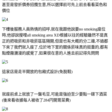
甚至是發折價券招攬生意,所以選擇前可先上前去看看菜色和
價位
下樓後服務人員熱情的招呼,就在我跟他說要no smoking座位
時,他卻說搜哩all smoking area XD根據以往的經驗雖然不是真
正的把吸菸和非吸菸區區隔開,但是也有大概的分二邊,不過都
下來了我們就入座了,位於地下室的關係菸味真的挺重的,都有
點煙霧瀰漫的感覺了,如果很在意的人進去前記得先問問
這家店是走半開放的包廂式設計(免脫鞋)
就座前桌上就放了一盤毛豆,可能是強迫至少要點一碟下酒菜
(後來看收據每人被收了284円開胃菜費)