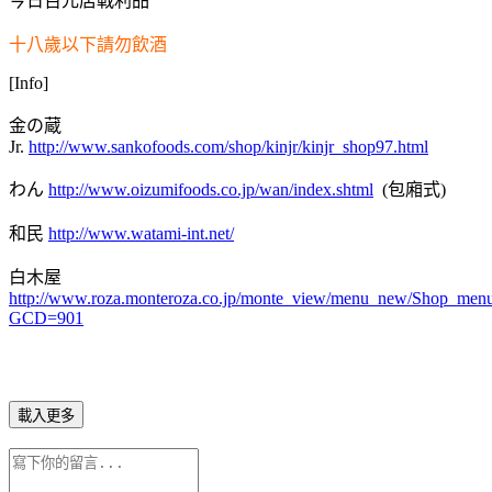
今日百元店戰利品
十八歲以下請勿飲酒
[Info]
金の蔵
Jr.
http://www.sankofoods.com/shop/kinjr/kinjr_shop97.html
わん
http://www.oizumifoods.co.jp/wan/index.shtml
(包廂式)
和民
http://www.watami-int.net/
白木屋
http://www.roza.monteroza.co.jp/monte_view/menu_new/Shop_men
GCD=901
載入更多